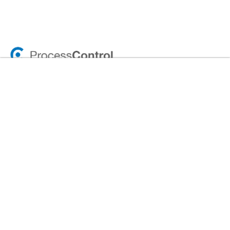
Menu
Home
Carrer Amadeu Vives 2,
08750 - Molins de Rei,
Barcelona - España
info@processcontrol.com
+34 932 29 68 10
Información
Kit Digital