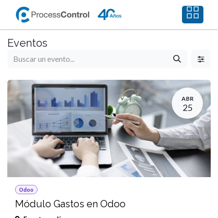
Ir al contenido
Eventos
ABR
25
Odoo
Módulo Gastos en Odoo