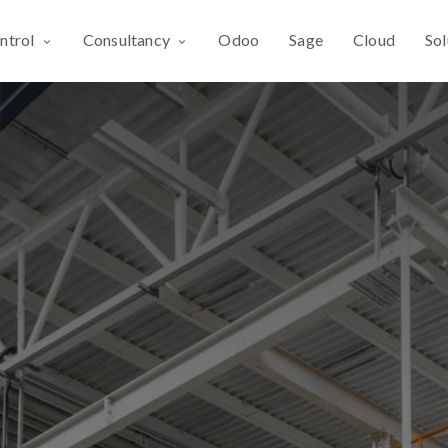
ntrol
Consultancy
Odoo
Sage
Cloud
Sol