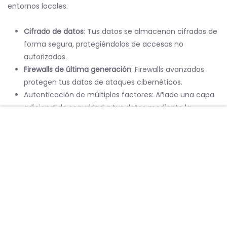
entornos locales.
Cifrado de datos
: Tus datos se almacenan cifrados de
forma segura, protegiéndolos de accesos no
autorizados.
Firewalls de última generación
: Firewalls avanzados
protegen tus datos de ataques cibernéticos.
Autenticación de múltiples factores: Añade una capa
adicional de seguridad a tus datos mediante la
autenticación de múltiples factores.
Menu
Home
Copias de seguridad automáticas
: Disfruta de la
tranquilidad de saber que tus datos están respaldados
automáticamente. En caso de cualquier incidente,
podrás recuperarlos rápidamente.
En definitiva, el almacenamiento en la nube ofrece a las
empresas una solución flexible, segura y eficiente para
gestionar datos, siendo esencial en la transformación