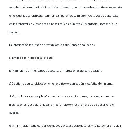
completar el formulario de inscripción al evento, en el marco de cualquier otro evento
en el que has participado. Asimismo, trataremos tu imagen y/o tu voz que aparezca
en las fotografías y los vídeos que se realicen durante el evento de Process al que
asistas.
La información facilitada se tratará con las siguientes finalidades:
a) Envío de la invitación al evento.
b) Remisión de links, datos de acceso, e instrucciones de participación.
c) Gestión de tu participación en el evento y organización y logística del mismo.
d) Control de accesos a plataformas virtuales, a aplicaciones, portales, a nuestras
instalaciones, y cualquier lugar o medio físico o virtual en el que se desarrolle el
evento.
e) Sin limitación para edición de vídeos y piezas audiovisuales y su posterior difusión