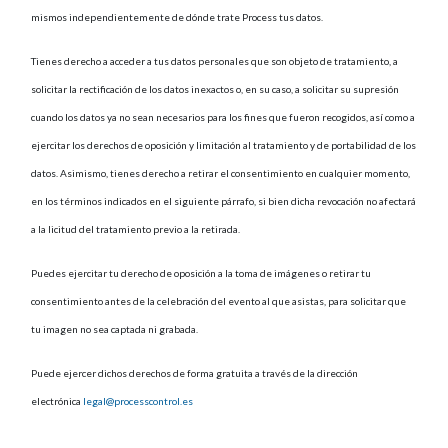
mismos independientemente de dónde trate Process tus datos.
Tienes derecho a acceder a tus datos personales que son objeto de tratamiento, a
solicitar la rectificación de los datos inexactos o, en su caso, a solicitar su supresión
cuando los datos ya no sean necesarios para los fines que fueron recogidos, así como a
ejercitar los derechos de oposición y limitación al tratamiento y de portabilidad de los
datos. Asimismo, tienes derecho a retirar el consentimiento en cualquier momento,
en los términos indicados en el siguiente párrafo, si bien dicha revocación no afectará
a la licitud del tratamiento previo a la retirada.
Puedes ejercitar tu derecho de oposición a la toma de imágenes o retirar tu
consentimiento antes de la celebración del evento al que asistas, para solicitar que
tu imagen no sea captada ni grabada.
Puede ejercer dichos derechos de forma gratuita a través de la dirección
electrónica
legal@processcontrol.es