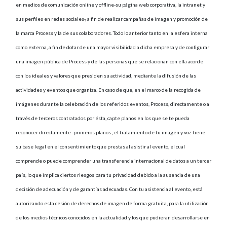
en medios de comunicación online y offline-su página web corporativa, la intranet y
sus perfiles en redes sociales-, a fin de realizar campañas de imagen y promoción de
la marca Process y la de sus colaboradores. Todo lo anterior tanto en la esfera interna
como externa, a fin de dotar de una mayor visibilidad a dicha empresa y de configurar
una imagen pública de Process y de las personas que se relacionan con ella acorde
con los ideales y valores que presiden su actividad, mediante la difusión de las
actividades y eventos que organiza. En caso de que, en el marco de la recogida de
imágenes durante la celebración de los referidos eventos, Process, directamente o a
través de terceros contratados por ésta, capte planos en los que se te pueda
reconocer directamente -primeros planos-, el tratamiento de tu imagen y voz tiene
su base legal en el consentimiento que prestas al asistir al evento, el cual
comprende o puede comprender una transferencia internacional de datos a un tercer
país, lo que implica ciertos riesgos para tu privacidad debido a la ausencia de una
decisión de adecuación y de garantías adecuadas. Con tu asistencia al evento, está
autorizando esta cesión de derechos de imagen de forma gratuita, para la utilización
de los medios técnicos conocidos en la actualidad y los que pudieran desarrollarse en