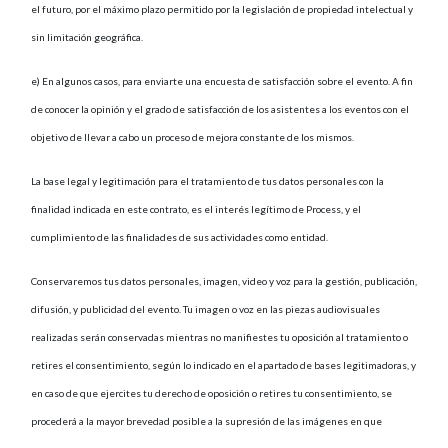
el futuro, por el máximo plazo permitido por la legislación de propiedad intelectual y
sin limitación geográfica.
e) En algunos casos, para enviarte una encuesta de satisfacción sobre el evento. A fin
de conocer la opinión y el grado de satisfacción de los asistentes a los eventos con el
objetivo de llevar a cabo un proceso de mejora constante de los mismos.
La base legal y legitimación para el tratamiento de tus datos personales con la
finalidad indicada en este contrato, es el interés legítimo de Process, y el
cumplimiento de las finalidades de sus actividades como entidad.
Conservaremos tus datos personales, imagen, video y voz para la gestión, publicación,
difusión, y publicidad del evento. Tu imagen o voz en las piezas audiovisuales
realizadas serán conservadas mientras no manifiestes tu oposición al tratamiento o
retires el consentimiento, según lo indicado en el apartado de bases legitimadoras, y
en caso de que ejercites tu derecho de oposición o retires tu consentimiento, se
procederá a la mayor brevedad posible a la supresión de las imágenes en que