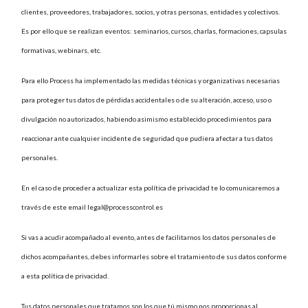
clientes, proveedores, trabajadores, socios, y otras personas, entidades y colectivos.
Es por ello que se realizan eventos: seminarios, cursos, charlas, formaciones, capsulas
formativas, webinars, etc.
Para ello Process ha implementado las medidas técnicas y organizativas necesarias
para proteger tus datos de pérdidas accidentales o de su alteración, acceso, uso o
divulgación no autorizados, habiendo asimismo establecido procedimientos para
reaccionar ante cualquier incidente de seguridad que pudiera afectar a tus datos
personales.
En el caso de proceder a actualizar esta política de privacidad te lo comunicaremos a
través de este email legal@processcontrol.es
Si vas a acudir acompañado al evento, antes de facilitarnos los datos personales de
dichos acompañantes, debes informarles sobre el tratamiento de sus datos conforme
a esta política de privacidad.
Tus datos personales que tratamos son los que tú mismo nos proporcionas al