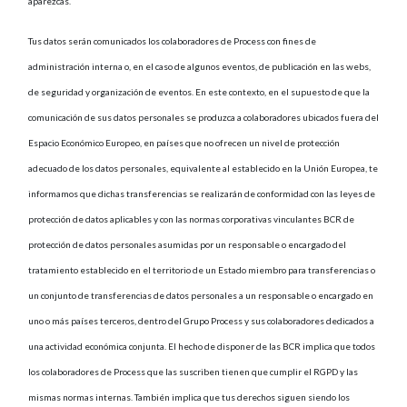
aparezcas.
Tus datos serán comunicados los colaboradores de Process con fines de
administración interna o, en el caso de algunos eventos, de publicación en las webs,
de seguridad y organización de eventos. En este contexto, en el supuesto de que la
comunicación de sus datos personales se produzca a colaboradores ubicados fuera del
Espacio Económico Europeo, en países que no ofrecen un nivel de protección
adecuado de los datos personales, equivalente al establecido en la Unión Europea, te
informamos que dichas transferencias se realizarán de conformidad con las leyes de
protección de datos aplicables y con las normas corporativas vinculantes BCR de
protección de datos personales asumidas por un responsable o encargado del
tratamiento establecido en el territorio de un Estado miembro para transferencias o
un conjunto de transferencias de datos personales a un responsable o encargado en
uno o más países terceros, dentro del Grupo Process y sus colaboradores dedicados a
una actividad económica conjunta. El hecho de disponer de las BCR implica que todos
los colaboradores de Process que las suscriben tienen que cumplir el RGPD y las
mismas normas internas. También implica que tus derechos siguen siendo los