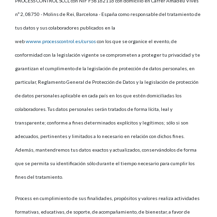
PROCESS CONTROL SCCL con NIF F58162116 con domicilio en Carrer Amadeu Vives
nº 2, 08750 - Molins de Rei, Barcelona - España como responsable del tratamiento de
tus datos y sus colaboradores publicados en la
web
wwww.processcontrol.es/cursos
con los que se organice el evento, de
conformidad con la legislación vigente se comprometen a proteger tu privacidad y te
garantizan el cumplimento de la legislación de protección de datos personales, en
particular, Reglamento General de Protección de Datos y la legislación de protección
de datos personales aplicable en cada país en los que estén domiciliadas los
colaboradores. Tus datos personales serán tratados de forma lícita, leal y
transparente; conforme a fines determinados explícitos y legítimos; sólo si son
adecuados, pertinentes y limitados a lo necesario en relación con dichos fines.
Además, mantendremos tus datos exactos y actualizados, conservándolos de forma
que se permita su identificación sólo durante el tiempo necesario para cumplir los
fines del tratamiento.
Process en cumplimiento de sus finalidades, propósitos y valores realiza actividades
formativas, educativas, de soporte, de acompañamiento, de bienestar, a favor de