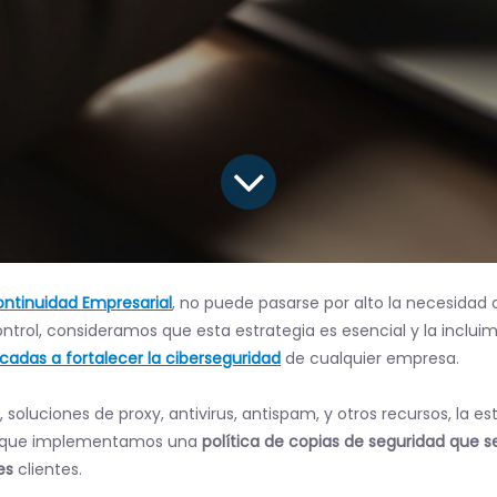
Continuidad Empresarial
, no puede pasarse por alto la necesidad
ontrol, consideramos que esta estrategia es esencial y la inclui
cadas a fortalecer la ciberseguridad
de cualquier empresa.
soluciones de proxy, antivirus, antispam, y otros recursos, la e
ón que implementamos una
política de copias de seguridad que s
es
clientes.