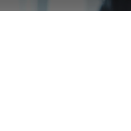
presa en su
tal