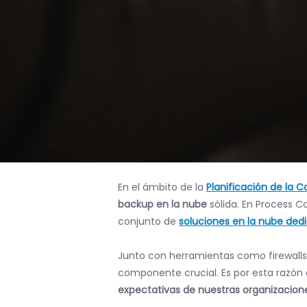
En el ámbito de la
Planificación de la 
backup en la nube
sólida. En Process C
conjunto de
soluciones en la nube dedi
Junto con herramientas como firewalls, 
componente crucial. Es por esta raz
expectativas de nuestras organizacion