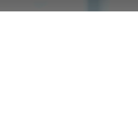
 ayudará a tu em
ansformación digi
#Sage200Advanced