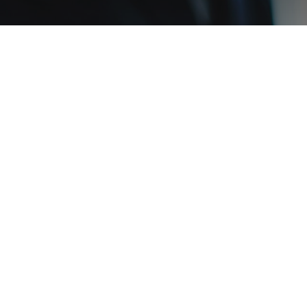
El ERP que
tr