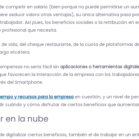
 competir en salario (bien porque no puede permitirse un aum
uiere seducir valora otras ventajas), su única alternativa pasa p
trabajador. Así pues, los beneficios sociales o la retribución en 
 profesional que necesita.
de vida, del cheque restaurante, de la cuota de plataformas de
largo etcétera.
ompensas no sería fácil sin
aplicaciones o herramientas digitale
que favorecen la interacción de la empresa con los trabajadores 
vés del Smartphone.
iempo y recursos para la empresa
en cuestión, y un nivel de pe
r cuándo y cómo disfrutar de ciertos beneficios que aumentan, 
r en la nube
e digitalizar ciertos beneficios, también el de trabajar en un en