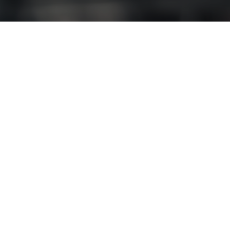
 negocio: la
kup en la nube