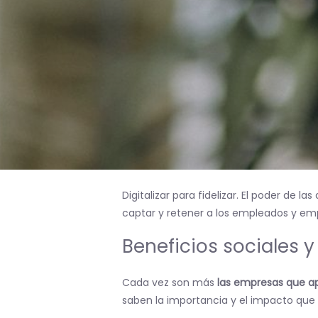
Digitalizar para fidelizar. El poder de 
captar y retener a los empleados y em
Beneficios sociales y 
Cada vez son más
las empresas que apu
saben la importancia y el impacto que 