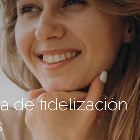
a de fidelización
s