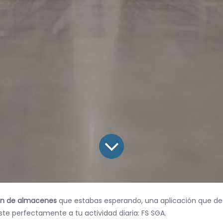
ón de almacenes
que estabas esperando, una aplicación que d
te perfectamente a tu actividad diaria: FS SGA.