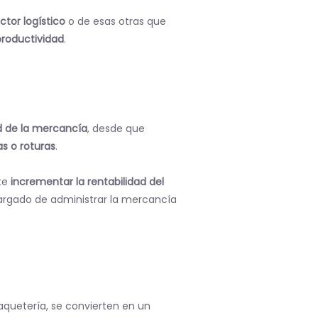
tor logístico
o de esas otras que
productividad
.
d de la mercancía
, desde que
as o roturas
.
ite
incrementar la rentabilidad del
argado de administrar la mercancía
aquetería, se convierten en un