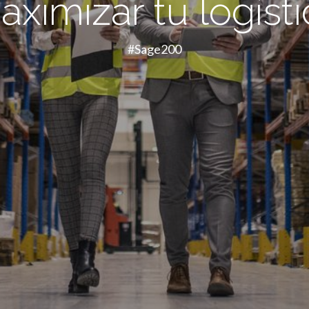
aximizar tu logísti
#Sage200