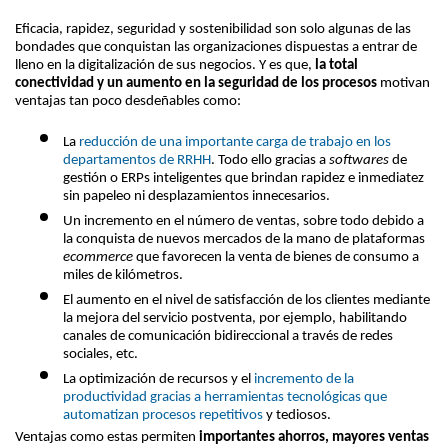
Eficacia, rapidez, seguridad y sostenibilidad son solo algunas de las 
bondades que conquistan las organizaciones dispuestas a entrar de 
lleno en la digitalización de sus negocios. 
Y es que, 
la total 
conectividad y un aumento en la seguridad de los procesos
 motivan 
ventajas tan poco desdeñables como:
La 
reducción de una importante carga de trabajo en los 
departamentos de RRHH
. Todo ello gracias a 
softwares
 de 
gestión o ERPs inteligentes que brindan rapidez e inmediatez 
sin papeleo ni desplazamientos innecesarios.
Un incremento en el número de ventas, sobre todo debido a 
la conquista de nuevos mercados de la mano de plataformas 
ecommerce
 que favorecen la venta de bienes de consumo a 
miles de kilómetros.
El aumento en el nivel de satisfacción de los clientes mediante 
la mejora del servicio postventa, por ejemplo, habilitando 
canales de comunicación bidireccional a través de redes 
sociales, etc.
La optimización de recursos y el 
incremento de la 
productividad gracias a herramientas tecnológicas que 
automatizan procesos repetitivos
 y tediosos.
Ventajas como estas permiten 
importantes ahorros, mayores ventas 