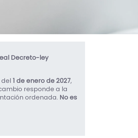
eal Decreto-ley
 del
1 de enero de 2027
,
cambio responde a la
antación ordenada.
No es