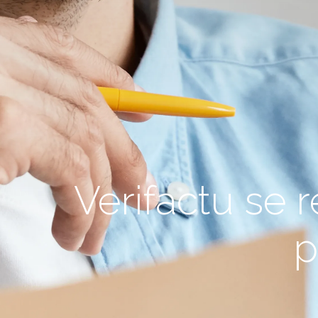
Verifactu se r
p