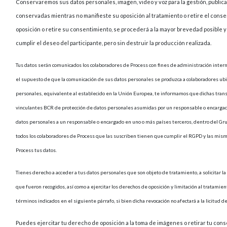
Conservaremos sus datos personales, imagen, video y voz para la gestión, publicac
conservadas mientras no manifieste su oposición al tratamiento o retire el conse
oposición o retire su consentimiento, se procederá a la mayor brevedad posible y
cumplir el deseo del participante, pero sin destruir la producción realizada.
Tus datos serán comunicados los colaboradores de Process con fines de administración interna
el supuesto de que la comunicación de sus datos personales se produzca a colaboradores ubi
personales, equivalente al establecido en la Unión Europea, te informamos que dichas transf
vinculantes BCR de protección de datos personales asumidas por un responsable o encargado
datos personales a un responsable o encargado en uno o más países terceros, dentro del Gru
todos los colaboradores de Process que las suscriben tienen que cumplir el RGPD y las m
Process tus datos.
Tienes derecho a acceder a tus datos personales que son objeto de tratamiento, a solicitar la r
que fueron recogidos, así como a ejercitar los derechos de oposición y limitación al tratami
términos indicados en el siguiente párrafo, si bien dicha revocación no afectará a la licitud de
Puedes ejercitar tu derecho de oposición a la toma de imágenes o retirar tu conse