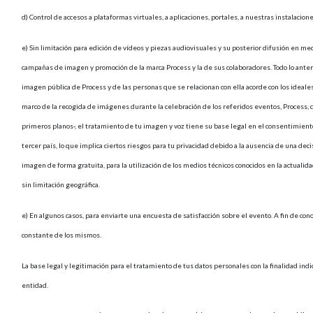
d) Control de accesos a plataformas virtuales, a aplicaciones, portales, a nuestras instalacione
e) Sin limitación para edición de vídeos y piezas audiovisuales y su posterior difusión en medi
campañas de imagen y promoción de la marca Process y la de sus colaboradores. Todo lo anteri
imagen pública de Process y de las personas que se relacionan con ella acorde con los ideales
marco de la recogida de imágenes durante la celebración de los referidos eventos, Process, 
primeros planos-, el tratamiento de tu imagen y voz tiene su base legal en el consentimient
tercer país, lo que implica ciertos riesgos para tu privacidad debido a la ausencia de una de
imagen de forma gratuita, para la utilización de los medios técnicos conocidos en la actualid
sin limitación geográfica.
e) En algunos casos, para enviarte una encuesta de satisfacción sobre el evento. A fin de cono
constante de los mismos.
La base legal y legitimación para el tratamiento de tus datos personales con la finalidad ind
entidad.