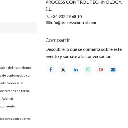
PROCESS CONTROL TECHNOLOGY,
S.L.
+34 932 29 68 10
info@processcontrol.com
Compartir
Descubre lo que se comenta sobre este
evento y súmate a la conversación.
able del tratamiento
o, de conformidad con
amento General de
rán tratados de forma
s. Además,
ratamiento.
jadores, socios, y otras