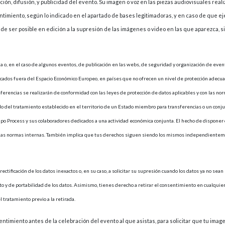
ión, difusión, y publicidad del evento. Su imagen o voz en las piezas audiovisuales real
ntimiento, según lo indicado en el apartado de bases legitimadoras, y en caso de que e
 de ser posible en edición a la supresión de las imágenes o video en las que aparezca, 
 o, en el caso de algunos eventos, de publicación en las webs, de seguridad y organización de even
cados fuera del Espacio Económico Europeo, en países que no ofrecen un nivel de protección adecua
erencias se realizarán de conformidad con las leyes de protección de datos aplicables y con las no
 del tratamiento establecido en el territorio de un Estado miembro para transferencias o un conj
po Process y sus colaboradores dedicados a una actividad económica conjunta. El hecho de disponer
ismas normas internas. También implica que tus derechos siguen siendo los mismos independiente
ectificación de los datos inexactos o, en su caso, a solicitar su supresión cuando los datos ya no sean
ento y de portabilidad de los datos. Asimismo, tienes derecho a retirar el consentimiento en cualqui
l tratamiento previo a la retirada.
ntimiento antes de la celebración del evento al que asistas, para solicitar que tu imag