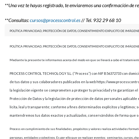
**Una vez te hayas registrado, te enviaremos una confirmación de reg
**Consultas:
cursos@processcontrol.es
// Tel. 932 29 68 10
POLÍTICA PRIVACIDAD, PROTECCIÓN DE DATOS, CONSENTIMIENTO EXPLICITO DE IMÁGE
POLÍTICA PRIVACIDAD, PROTECCIÓN DE DATOS, CONSENTIMIENTO EXPLICITO DE IMÁGE
Mediante la presente te informamos acerca del modo en que se llevará a cabo el tratamiento
PROCESS CONTROL TECHNOLOGY S.L. (“Process”) con NIF B56372733 con domicilio 
de tus datos y sus colaboradores publicados en la web https://www.processcontr
la legislación vigente se comprometen a proteger tu privacidad y te garantizan e
Protección de Datos y la legislación de protección de datos personales aplicable
lícita, leal y transparente; conforme a fines determinados explícitos y legítimos;
mantendremos tus datos exactos y actualizados, conservándolos de forma que se p
Process en cumplimiento de sus finalidades, propósitos y valores realiza actividades formativ
personas, entidades y colectivos. Es por ello que se realizan eventos: seminarios, cursos, cha