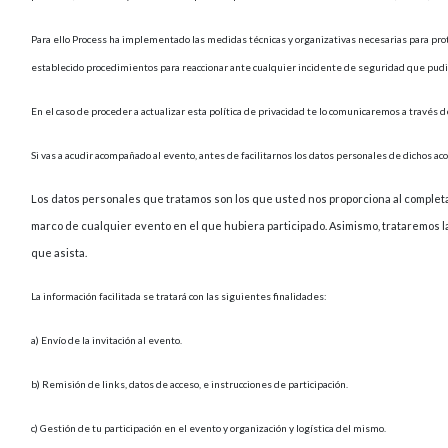
Para ello Process ha implementado las medidas técnicas y organizativas necesarias para prot
establecido procedimientos para reaccionar ante cualquier incidente de seguridad que pudie
En el caso de proceder a actualizar esta política de privacidad te lo comunicaremos a travé
Si vas a acudir acompañado al evento, antes de facilitarnos los datos personales de dichos a
Los datos personales que tratamos son los que usted nos proporciona al completar e
marco de cualquier evento en el que hubiera participado. Asimismo, trataremos la
que asista.
La información facilitada se tratará con las siguientes finalidades:
a) Envío de la invitación al evento.
b) Remisión de links, datos de acceso, e instrucciones de participación.
c) Gestión de tu participación en el evento y organización y logística del mismo.