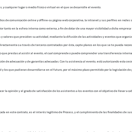
s, y cualquier lugar o medio físico o virtual en el que se desarrolle el evento.
os de comunicación online y offline-su página web corporativa, la intranet y sus perfiles en redes soc
or tanto en la esfera interna como externa, a fin de dotar de una mayor visibilidad a dicha empresa 
 y valores que presiden su actividad, mediante la difusión de las actividades y eventos que organiza
directamente o a través de terceros contratados por ésta, capte planos en los que se te pueda recon
o que prestas al asistir al evento, el cual comprende o puede comprender una transferencia interna
cisión de adecuación y de garantías adecuadas. Con tu asistencia al evento, está autorizando esta ce
ad y los que pudieran desarrollarse en el futuro, por el máximo plazo permitido por la legislación de
cer la opinión y el grado de satisfacción de los asistentes a los eventos con el objetivo de llevar a 
icada en este contrato, es el interés legítimo de Process, y el cumplimiento de las finalidades de su