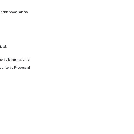
os, habiendo asimismo
idad.
go de la misma, en el
evento de Process al