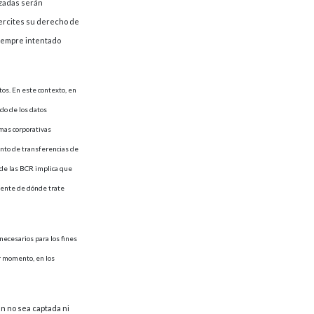
izadas serán
jercites su derecho de
siempre intentado
tos. En este contexto, en
do de los datos
rmas corporativas
unto de transferencias de
 de las BCR implica que
mente de dónde trate
 necesarios para los fines
er momento, en los
en no sea captada ni