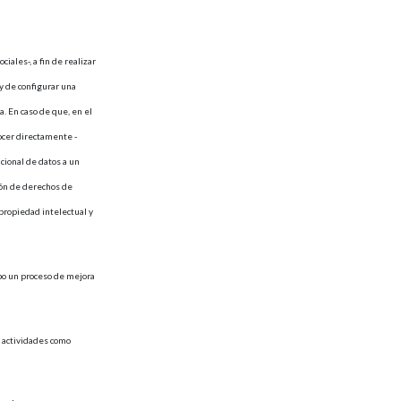
iales-, a fin de realizar
y de configurar una
. En caso de que, en el
ocer directamente -
cional de datos a un
sión de derechos de
 propiedad intelectual y
cabo un proceso de mejora
s actividades como