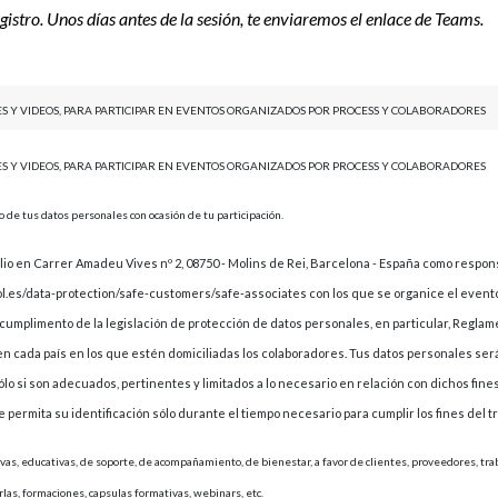
istro. Unos días antes de la sesión, te enviaremos el enlace de Teams.
NES Y VIDEOS, PARA PARTICIPAR EN EVENTOS ORGANIZADOS POR PROCESS Y COLABORADORES
NES Y VIDEOS, PARA PARTICIPAR EN EVENTOS ORGANIZADOS POR PROCESS Y COLABORADORES
 de tus datos personales con ocasión de tu participación.
en Carrer Amadeu Vives nº 2, 08750 - Molins de Rei, Barcelona - España como respons
ol.es/data-protection/safe-customers/safe-associates con los que se organice el event
l cumplimento de la legislación de protección de datos personales, en particular, Regl
 en cada país en los que estén domiciliadas los colaboradores. Tus datos personales se
 sólo si son adecuados, pertinentes y limitados a lo necesario en relación con dichos fine
ermita su identificación sólo durante el tiempo necesario para cumplir los fines del t
as, educativas, de soporte, de acompañamiento, de bienestar, a favor de clientes, proveedores, traba
rlas, formaciones, capsulas formativas, webinars, etc.