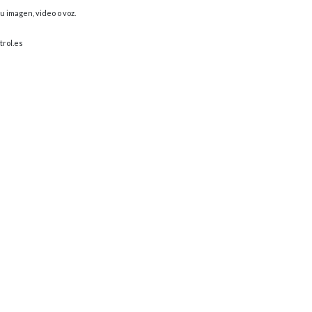
u imagen, video o voz.
trol.es