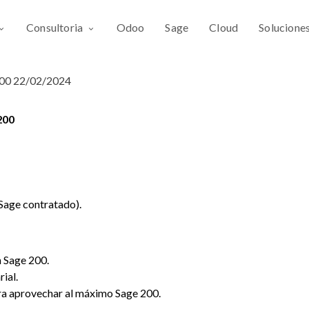
Consultoria
Odoo
Sage
Cloud
Solucione
200 22/02/2024
200
 Sage contratado).
n Sage 200.
ial.
ara aprovechar al máximo Sage 200.