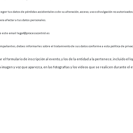
eger tus datos de pérdidas accidentales o de su alteración, acceso, uso o divulgación no autorizad
ra afectar a tus datos personales.
s de este email legal@processcontrol.es
compañantes, debes informarles sobre el tratamiento de sus datos conforme a esta política de privac
l formulario de inscripción al evento, y los de la entidad a la pertenece, incluido el lo
 imagen y voz que aparezca, en las fotografías y los vídeos que se realicen durante el 