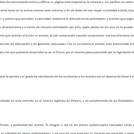
ios de comunicación online y offline-su página web corporativa, la intranet y sus perfiles en redes so
erior tanto en la esfera interna como externa, a fin de dotar de una mayor visibilidad a dicha em
s y valores que presiden su actividad, mediante la difusión de las actividades y eventos que organi
, directamente o a través de terceros contratados por ésta, capte planos en los que se te pueda
nto que prestas al asistir al evento, el cual comprende o puede comprender una transferencia in
 decisión de adecuación y de garantías adecuadas. Con tu asistencia al evento, está autorizando e
dad y los que pudieran desarrollarse en el futuro, por el máximo plazo permitido por la legislación 
cer la opinión y el grado de satisfacción de los asistentes a los eventos con el objetivo de llevar a
indicada en este contrato, es el interés legítimo de Process, y el cumplimiento de las finalidade
ifusión, y publicidad del evento. Tu imagen o voz en las piezas audiovisuales realizadas serán
n el apartado de bases legitimadoras, y en caso de que ejercites tu derecho de oposición o reti