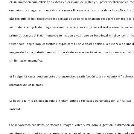
e) Sin limitación para edición de vídeos y piezas audiovisuales y su posterior difusión en med
campañas de imagen y promoción de la marca Process y la de sus colaboradores. Todo lo ant
imagen pública de Process y de las personas que se relacionan con ella acorde con los ideale
marco de la recogida de imágenes durante la celebración de los referidos eventos, Process
primeros planos-, el tratamiento de tu imagen y voz tiene su base legal en el consentimie
tercer país, lo que implica ciertos riesgos para tu privacidad debido a la ausencia de una
imagen de forma gratuita, para la utilización de los medios técnicos conocidos en la actuali
sin limitación geográfica.
e) En algunos casos, para enviarte una encuesta de satisfacción sobre el evento. A fin de cono
constante de los mismos.
La base legal y legitimación para el tratamiento de tus datos personales con la finalidad 
entidad.
Conservaremos tus datos personales, imagen, video y voz para la gestión, publicación, d
manifiestes tu oposición al tratamiento o retires el consentimiento, según lo indicado e