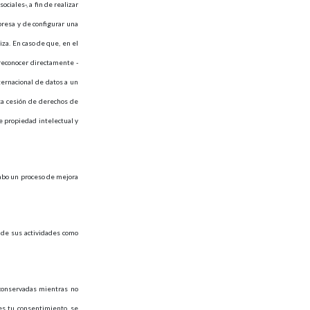
ciales-, a fin de realizar
presa y de configurar una
za. En caso de que, en el
 reconocer directamente -
ternacional de datos a un
sta cesión de derechos de
de propiedad intelectual y
 cabo un proceso de mejora
s de sus actividades como
 conservadas mientras no
res tu consentimiento, se