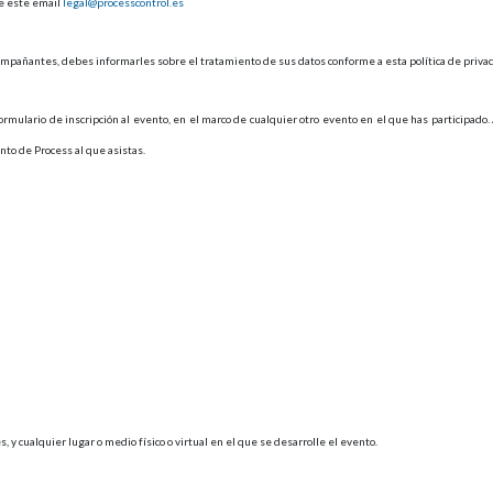
de este email
legal@processcontrol.es
compañantes, debes informarles sobre el tratamiento de sus datos conforme a esta política de privac
rmulario de inscripción al evento, en el marco de cualquier otro evento en el que has participado
nto de Process al que asistas.
s, y cualquier lugar o medio físico o virtual en el que se desarrolle el evento.