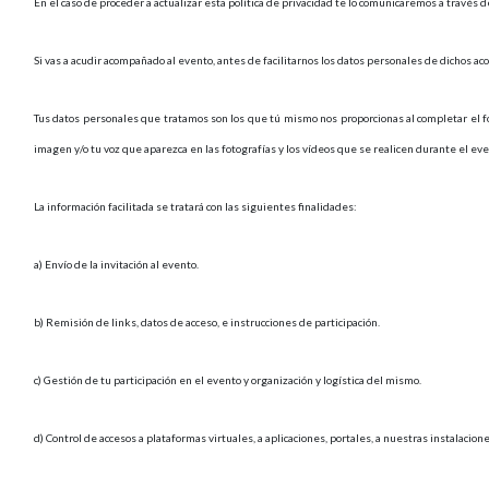
En el caso de proceder a actualizar esta política de privacidad te lo comunicaremos a través 
Si vas a acudir acompañado al evento, antes de facilitarnos los datos personales de dichos a
Tus datos personales que tratamos son los que tú mismo nos proporcionas al completar el fo
imagen y/o tu voz que aparezca en las fotografías y los vídeos que se realicen durante el eve
La información facilitada se tratará con las siguientes finalidades:
a) Envío de la invitación al evento.
b) Remisión de links, datos de acceso, e instrucciones de participación.
c) Gestión de tu participación en el evento y organización y logística del mismo.
d) Control de accesos a plataformas virtuales, a aplicaciones, portales, a nuestras instalacione