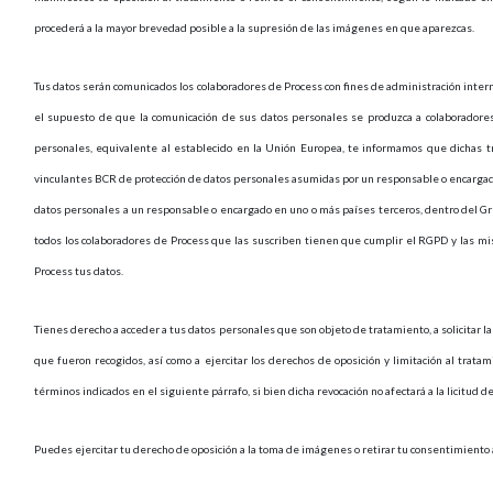
procederá a la mayor brevedad posible a la supresión de las imágenes en que aparezcas.
Tus datos serán comunicados los colaboradores de Process con fines de administración intern
el supuesto de que la comunicación de sus datos personales se produzca a colaboradores
personales, equivalente al establecido en la Unión Europea, te informamos que dichas tr
vinculantes BCR de protección de datos personales asumidas por un responsable o encargado
datos personales a un responsable o encargado en uno o más países terceros, dentro del Gr
todos los colaboradores de Process que las suscriben tienen que cumplir el RGPD y las
Process tus datos.
Tienes derecho a acceder a tus datos personales que son objeto de tratamiento, a solicitar la r
que fueron recogidos, así como a ejercitar los derechos de oposición y limitación al trat
términos indicados en el siguiente párrafo, si bien dicha revocación no afectará a la licitud de
Puedes ejercitar tu derecho de oposición a la toma de imágenes o retirar tu consentimiento a