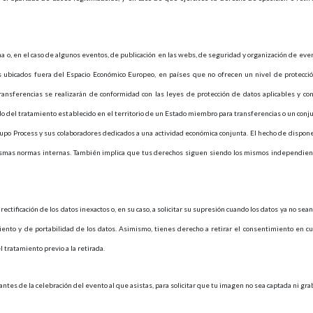
a o, en el caso de algunos eventos, de publicación en las webs, de seguridad y organización de even
 ubicados fuera del Espacio Económico Europeo, en países que no ofrecen un nivel de protecci
ansferencias se realizarán de conformidad con las leyes de protección de datos aplicables y con
 del tratamiento establecido en el territorio de un Estado miembro para transferencias o un conj
upo Process y sus colaboradores dedicados a una actividad económica conjunta. El hecho de dispon
 mismas normas internas. También implica que tus derechos siguen siendo los mismos independi
ectificación de los datos inexactos o, en su caso, a solicitar su supresión cuando los datos ya no sean
amiento y de portabilidad de los datos. Asimismo, tienes derecho a retirar el consentimiento en 
l tratamiento previo a la retirada.
ntes de la celebración del evento al que asistas, para solicitar que tu imagen no sea captada ni gra