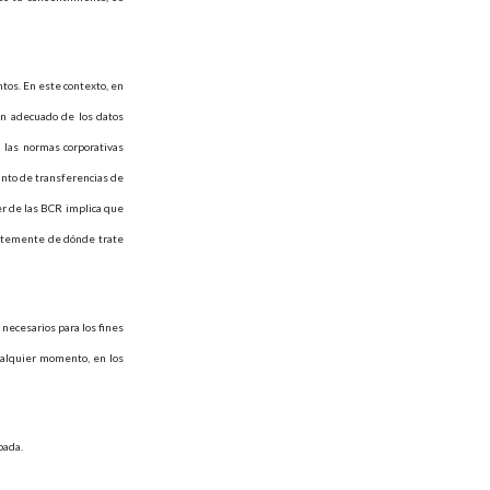
tos. En este contexto, en
ón adecuado de los datos
 las normas corporativas
unto de transferencias de
er de las BCR implica que
entemente de dónde trate
 necesarios para los fines
cualquier momento, en los
bada.