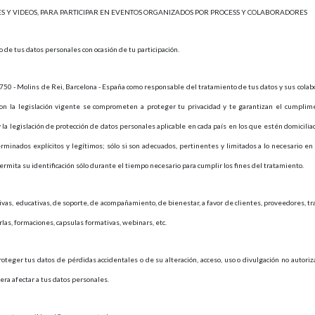
NES Y VIDEOS, PARA PARTICIPAR EN EVENTOS ORGANIZADOS POR PROCESS Y COLABORADORES
 de tus datos personales con ocasión de tu participación.
 - Molins de Rei, Barcelona - España como responsable del tratamiento de tus datos y sus colabo
on la legislación vigente se comprometen a proteger tu privacidad y te garantizan el cumplime
la legislación de protección de datos personales aplicable en cada país en los que estén domiciliad
rminados explícitos y legítimos; sólo si son adecuados, pertinentes y limitados a lo necesario en r
ita su identificación sólo durante el tiempo necesario para cumplir los fines del tratamiento.
vas, educativas, de soporte, de acompañamiento, de bienestar, a favor de clientes, proveedores, tra
rlas, formaciones, capsulas formativas, webinars, etc.
oteger tus datos de pérdidas accidentales o de su alteración, acceso, uso o divulgación no autor
ra afectar a tus datos personales.