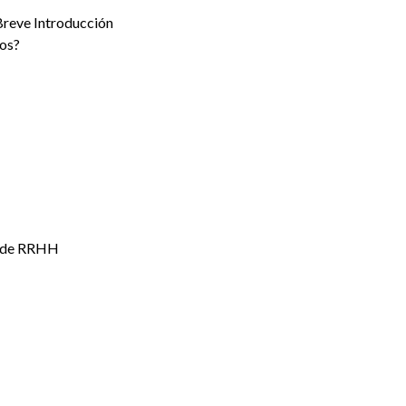
 Breve Introducción
dos?
o de RRHH