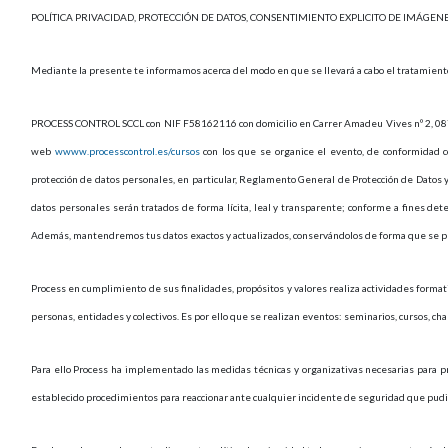
POLÍTICA PRIVACIDAD, PROTECCIÓN DE DATOS, CONSENTIMIENTO EXPLICITO DE IMÁGE
Mediante la presente te informamos acerca del modo en que se llevará a cabo el tratamiento
PROCESS CONTROL SCCL con NIF F58162116 con domicilio en Carrer Amadeu Vives nº 2, 08750
web
wwww.processcontrol.es/cursos
con los que se organice el evento, de conformidad c
protección de datos personales, en particular, Reglamento General de Protección de Datos y 
datos personales serán tratados de forma lícita, leal y transparente; conforme a fines dete
Además, mantendremos tus datos exactos y actualizados, conservándolos de forma que se perm
Process en cumplimiento de sus finalidades, propósitos y valores realiza actividades formati
personas, entidades y colectivos. Es por ello que se realizan eventos: seminarios, cursos, cha
Para ello Process ha implementado las medidas técnicas y organizativas necesarias para pr
establecido procedimientos para reaccionar ante cualquier incidente de seguridad que pudie