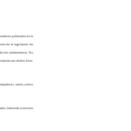
radores publicados en la
nto de la legislación de
as los colaboradores. Tus
elación con dichos fines.
bajadores, socios, y otras
izados, habiendo asimismo