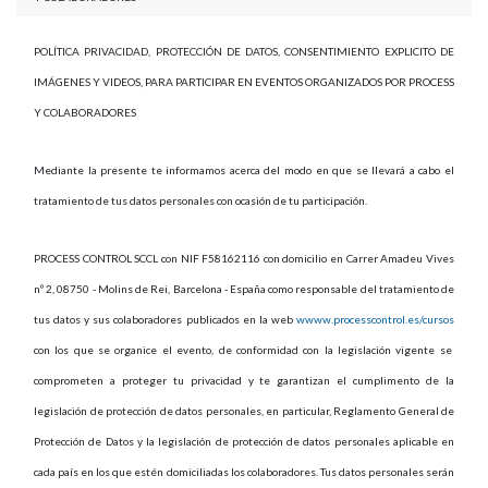
POLÍTICA PRIVACIDAD, PROTECCIÓN DE DATOS, CONSENTIMIENTO EXPLICITO DE
IMÁGENES Y VIDEOS, PARA PARTICIPAR EN EVENTOS ORGANIZADOS POR PROCESS
Y COLABORADORES
Mediante la presente te informamos acerca del modo en que se llevará a cabo el
tratamiento de tus datos personales con ocasión de tu participación.
PROCESS CONTROL SCCL con NIF F58162116 con domicilio en Carrer Amadeu Vives
nº 2, 08750 - Molins de Rei, Barcelona - España como responsable del tratamiento de
tus datos y sus colaboradores publicados en la web
wwww.processcontrol.es/cursos
con los que se organice el evento, de conformidad con la legislación vigente se
comprometen a proteger tu privacidad y te garantizan el cumplimento de la
legislación de protección de datos personales, en particular, Reglamento General de
Protección de Datos y la legislación de protección de datos personales aplicable en
cada país en los que estén domiciliadas los colaboradores. Tus datos personales serán