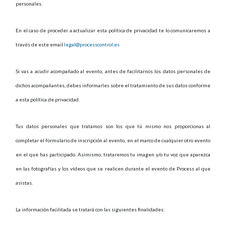
personales.
En el caso de proceder a actualizar esta política de privacidad te lo comunicaremos a
través de este email
legal@processcontrol.es
Si vas a acudir acompañado al evento, antes de facilitarnos los datos personales de
dichos acompañantes, debes informarles sobre el tratamiento de sus datos conforme
a esta política de privacidad.
Tus datos personales que tratamos son los que tú mismo nos proporcionas al
completar el formulario de inscripción al evento, en el marco de cualquier otro evento
en el que has participado. Asimismo, trataremos tu imagen y/o tu voz que aparezca
en las fotografías y los vídeos que se realicen durante el evento de Process al que
asistas.
La información facilitada se tratará con las siguientes finalidades: