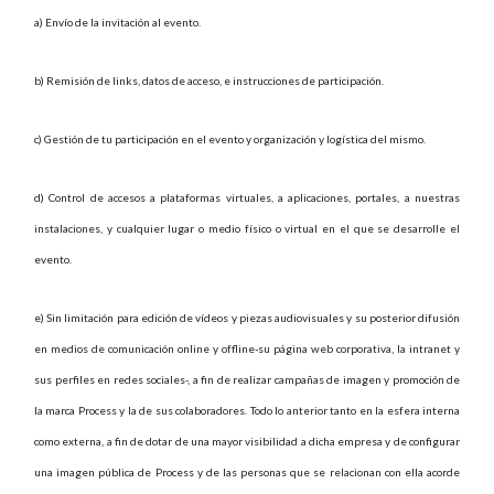
a) Envío de la invitación al evento.
b) Remisión de links, datos de acceso, e instrucciones de participación.
c) Gestión de tu participación en el evento y organización y logística del mismo.
d) Control de accesos a plataformas virtuales, a aplicaciones, portales, a nuestras
instalaciones, y cualquier lugar o medio físico o virtual en el que se desarrolle el
evento.
e) Sin limitación para edición de vídeos y piezas audiovisuales y su posterior difusión
en medios de comunicación online y offline-su página web corporativa, la intranet y
sus perfiles en redes sociales-, a fin de realizar campañas de imagen y promoción de
la marca Process y la de sus colaboradores. Todo lo anterior tanto en la esfera interna
como externa, a fin de dotar de una mayor visibilidad a dicha empresa y de configurar
una imagen pública de Process y de las personas que se relacionan con ella acorde