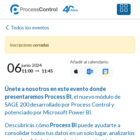
Ir al contenido
Todos los eventos
Inscripciones
cerradas
Añadir al calendario:
06
junio 2024
11:00
11:45
Únete a nosotros en este evento donde
presentaremos
Process BI,
el nuevo módulo de
SAGE 200 desarrollado por Process Control y
potenciado por Microsoft Power BI.
Descubrirás cómo
Process BI
puede ayudarte a
consolidar todos tus datos en un solo lugar, analizarlos