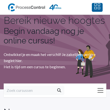
Overslaan naar inhoud
Bereik nieuwe hoogtes
Begin vandaag nog je
online cursus!
Ontwikkel je en maak het verschil! Je zakelijke carrière
begint hier.
Het is tijd om een cursus te beginnen.