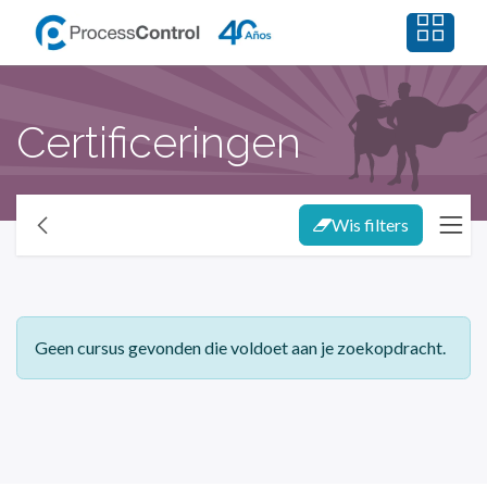
Overslaan naar inhoud
Certificeringen
Wis filters
Geen cursus gevonden die voldoet aan je zoekopdracht.